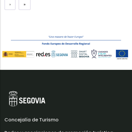
Next page
Last page
›
»
Concejalía de Turismo