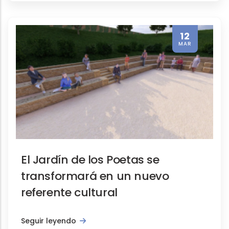
El Gemelo Digital de Segovia mo
12
MAR
Notas de prensa, Promoción turística
El Jardín de los Poetas se
El Centro de Recepción de Visit
transformará en un nuevo
referente cultural
Seguir leyendo