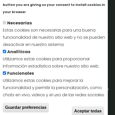
Informes y documentación
button you are giving us your consent to install cookies in
Más info
Perfil del contratante
your browser
Necesarias
Oficinas de Turismo
Estas cookies son necesarias para una buena
reservas@turismodesegovia.com
funcionalidad de nuestro sitio web y no se pueden
desactivar en nuestro sistema.
info@turismodesegovia.com
Analíticas
Utilizamos estas cookies para proporcionar
información estadística sobre nuestro sitio web.
Aviso legal |
Accesibilidad |
Politica de privacidad |
Mapa
Funcionales
web
Utilizamos estas cookies para mejorar la
funcionalidad y permitir la personalización, como
Portal de la Concejalía de Turismo (Ayuntamiento de Segovia) y la Empresa
chats en vivo, videos y el uso de las redes sociales.
Municipal de Turismo de Segovia © 2022
With
Guardar preferencias
Todos los derechos reservados.
Aceptar todas