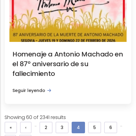
Homenaje a Antonio Machado en
el 87º aniversario de su
fallecimiento
Seguir leyendo
Showing 60 of 2341 results
Pagination
…
…
First page
Previous page
Page
Page
Current page
Page
Page
«
‹
2
3
4
5
6