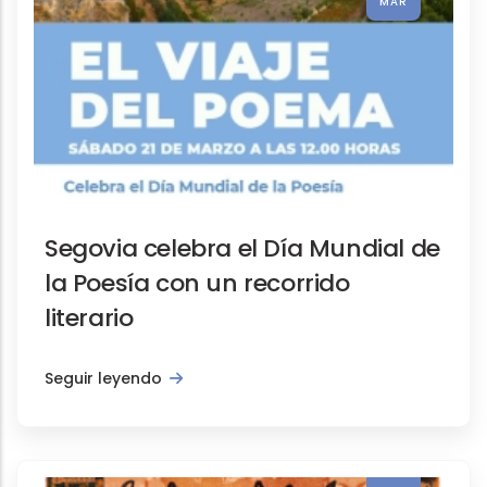
MAR
Segovia celebra el Día Mundial de
Actividades, Notas de prensa, Promoción 
la Poesía con un recorrido
La Casa-Museo de Antonio Macha
literario
Seguir leyendo