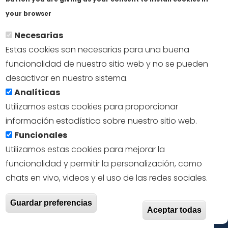
username.
Más info
your browser
CAPTCHA
Necesarias
Estas cookies son necesarias para una buena
Math Question
funcionalidad de nuestro sitio web y no se pueden
7 + 2 =
desactivar en nuestro sistema.
Analíticas
Solve this simple math problem and enter the
Utilizamos estas cookies para proporcionar
result. E.g. for 1+3, enter 4.
información estadística sobre nuestro sitio web.
Funcionales
Esta pregunta es para comprobar si usted es
Utilizamos estas cookies para mejorar la
un visitante humano y prevenir envíos de spam
funcionalidad y permitir la personalización, como
automatizado.
chats en vivo, videos y el uso de las redes sociales.
With
Guardar preferencias
Aceptar todas