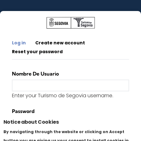
Skip to main content
Primary tabs
(active tab)
Log in
Create new account
Reset your password
Nombre De Usuario
Enter your Turismo de Segovia username.
Password
Notice about Cookies
By navigating through the website or clicking on Accept
Enter the password that accompanies your
button you are giving us your consent to install cookies in