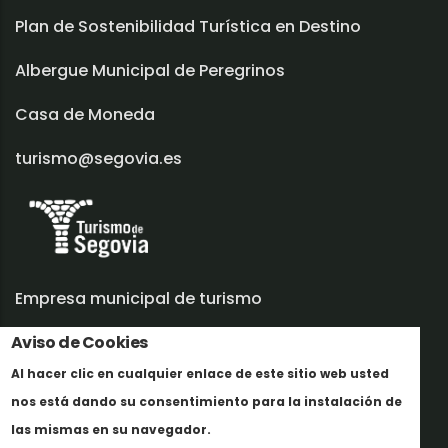
Plan de Sostenibilidad Turística en Destino
Albergue Municipal de Peregrinos
Casa de Moneda
turismo@segovia.es
Empresa municipal de turismo
Aviso de Cookies
Trabaja con nosotros
Al hacer clic en cualquier enlace de este sitio web usted
Informes y documentación
nos está dando su consentimiento para la instalación de
Más info
Perfil del contratante
las mismas en su navegador.