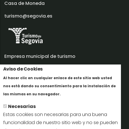
Casa de Moneda
turismo@segovia.es
Empresa municipal de turismo
Trabaja con nosotros
Aviso de Cookies
Al hacer clic en cualquier enlace de este sitio web usted
Informes y documentación
nos está dando su consentimiento para la instalación de
Más info
Perfil del contratante
las mismas en su navegador.
Necesarias
Oficinas de Turismo
Estas cookies son necesarias para una buena
reservas@turismodesegovia.com
funcionalidad de nuestro sitio web y no se pueden