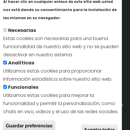
Al hacer clic en cualquier enlace de este sitio web usted
Informes y documentación
nos está dando su consentimiento para la instalación de
Más info
Perfil del contratante
las mismas en su navegador.
Necesarias
Oficinas de Turismo
Estas cookies son necesarias para una buena
reservas@turismodesegovia.com
funcionalidad de nuestro sitio web y no se pueden
desactivar en nuestro sistema.
info@turismodesegovia.com
Analíticas
Utilizamos estas cookies para proporcionar
información estadística sobre nuestro sitio web.
Aviso legal |
Accesibilidad |
Politica de privacidad |
Mapa
Funcionales
web
Utilizamos estas cookies para mejorar la
funcionalidad y permitir la personalización, como
Portal de la Concejalía de Turismo (Ayuntamiento de Segovia) y la Empresa
chats en vivo, videos y el uso de las redes sociales.
Municipal de Turismo de Segovia © 2022
Retir
Guardar preferencias
Todos los derechos reservados.
Aceptar todas