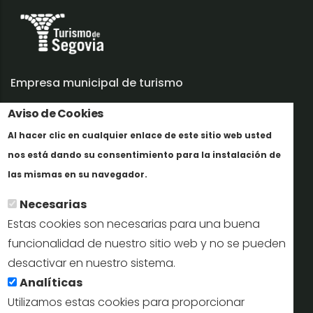
Empresa municipal de turismo
Aviso de Cookies
Trabaja con nosotros
Al hacer clic en cualquier enlace de este sitio web usted
Informes y documentación
nos está dando su consentimiento para la instalación de
Más info
Perfil del contratante
las mismas en su navegador.
Necesarias
Oficinas de Turismo
Estas cookies son necesarias para una buena
reservas@turismodesegovia.com
funcionalidad de nuestro sitio web y no se pueden
desactivar en nuestro sistema.
info@turismodesegovia.com
Analíticas
Utilizamos estas cookies para proporcionar