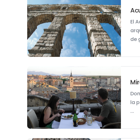
Ac
El 
arq
de g
Mir
Don
la 
...