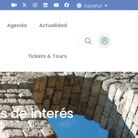
Español
Lista adicion
Agenda
Actualidad
Tickets & Tours
s de interés