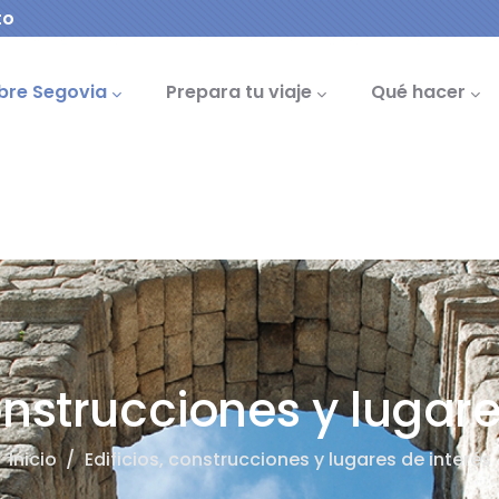
to
cipal
bre Segovia
Prepara tu viaje
Qué hacer
construcciones y lugare
Inicio
/
Edificios, construcciones y lugares de interés