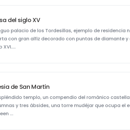
a del siglo XV
iguo palacio de los Tordesillas, ejemplo de residencia 
rta con gran alfiz decorado con puntas de diamante y 
o XVI....
esia de San Martín
espléndido templo, un compendio del románico castellano
umnas y tres ábsides, una torre mudéjar que ocupa el es
en ...