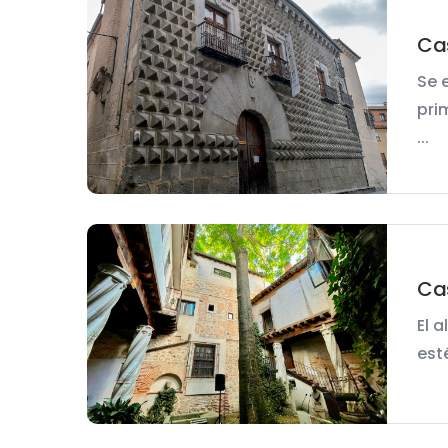
Cas
Se 
pri
...
Cas
El 
esté