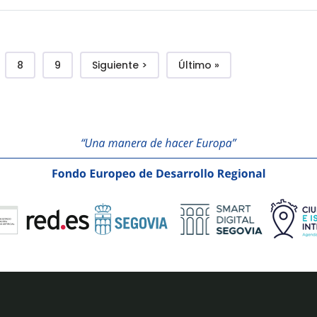
e
Page
Page
Siguiente página
Última página
8
9
Siguiente >
Último »