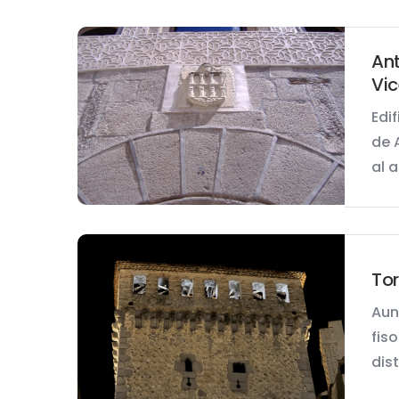
An
Vic
Edi
de 
al a
Tor
Aun
fis
dist