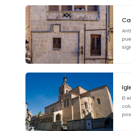
Cas
Ant
pue
sigl
Igl
El 
col
pose