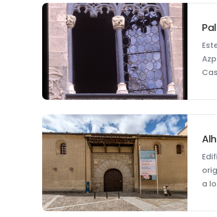
Pal
Est
Azp
Casc
Alh
Edi
ori
a lo