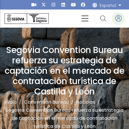
Pasar al contenido principal
Español
List
ntion Bureau
Segovia Convention Bureau
refuerza su estrategia de
captación en el mercado de
contratación turística de
Castilla y León
Inicio
/
Convention Bureau
/
Noticias
/
Segovia Convention Bureau refuerza su estrategia
de captación en el mercado de contratación
turística de Castilla y León