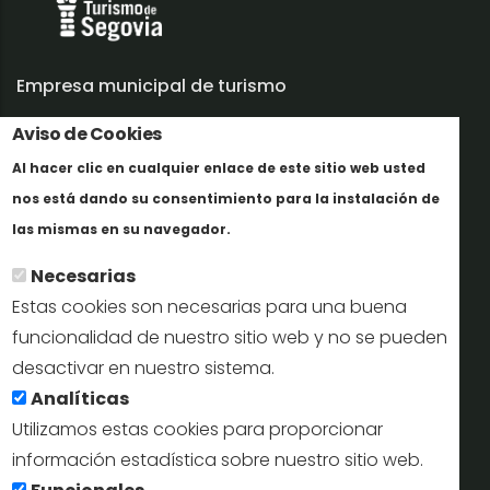
Empresa municipal de turismo
Aviso de Cookies
Trabaja con nosotros
Al hacer clic en cualquier enlace de este sitio web usted
Informes y documentación
nos está dando su consentimiento para la instalación de
Más info
Perfil del contratante
las mismas en su navegador.
Necesarias
Oficinas de Turismo
Estas cookies son necesarias para una buena
reservas@turismodesegovia.com
funcionalidad de nuestro sitio web y no se pueden
desactivar en nuestro sistema.
info@turismodesegovia.com
Analíticas
Utilizamos estas cookies para proporcionar
información estadística sobre nuestro sitio web.
Aviso legal |
Accesibilidad |
Politica de privacidad |
Mapa