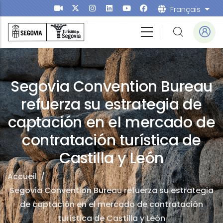
Aller au contenu principal
Français
List
Segovia Convention Bureau
refuerza su estrategia de
captación en el mercado de
contratación turística de
Castilla y León
Accueil
/
Segovia Convention Bureau refuerza su estrategia
de captación en el mercado de contratación
turística de Castilla y León