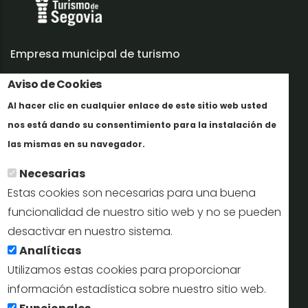
Empresa municipal de turismo
Aviso de Cookies
Trabaja con nosotros
Al hacer clic en cualquier enlace de este sitio web usted
Informes y documentación
nos está dando su consentimiento para la instalación de
En savoir plus
Perfil del contratante
las mismas en su navegador.
Necesarias
Oficinas de Turismo
Estas cookies son necesarias para una buena
reservas@turismodesegovia.com
funcionalidad de nuestro sitio web y no se pueden
desactivar en nuestro sistema.
info@turismodesegovia.com
Analíticas
Utilizamos estas cookies para proporcionar
información estadística sobre nuestro sitio web.
Aviso legal |
Accesibilidad |
Politica de privacidad |
Mapa