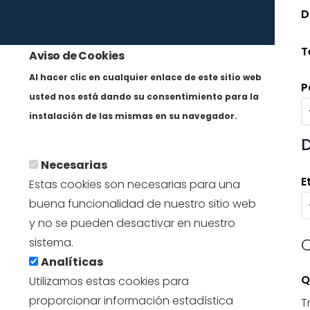
D
T
Aviso de Cookies
Al hacer clic en cualquier enlace de este sitio web
P
usted nos está dando su consentimiento para la
instalación de las mismas en su navegador.
En savoir plus
D
Necesarias
E
Estas cookies son necesarias para una
buena funcionalidad de nuestro sitio web
y no se pueden desactivar en nuestro
sistema.
Analíticas
Q
Utilizamos estas cookies para
proporcionar información estadística
T