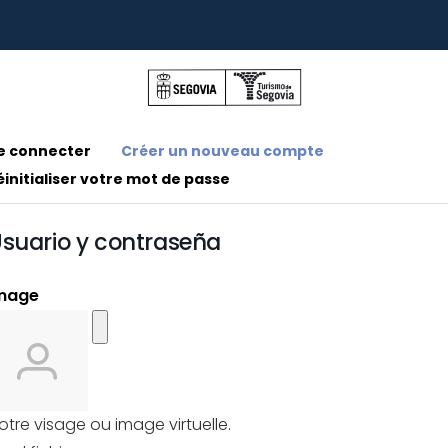
nglets principaux
(onglet actif)
e connecter
Créer un nouveau compte
éinitialiser votre mot de passe
suario y contraseña
mage
otre visage ou image virtuelle.