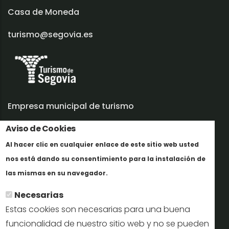
Casa de Moneda
turismo@segovia.es
Empresa municipal de turismo
Aviso de Cookies
Trabaja con nosotros
Al hacer clic en cualquier enlace de este sitio web usted
Informes y documentación
nos está dando su consentimiento para la instalación de
En savoir plus
Perfil del contratante
las mismas en su navegador.
Necesarias
Oficinas de Turismo
Estas cookies son necesarias para una buena
reservas@turismodesegovia.com
funcionalidad de nuestro sitio web y no se pueden