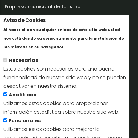
Empresa municipal de turismo
Aviso de Cookies
Trabaja con nosotros
Al hacer clic en cualquier enlace de este sitio web usted
Informes y documentación
nos está dando su consentimiento para la instalación de
Más info
Perfil del contratante
las mismas en su navegador.
Necesarias
Oficinas de Turismo
Estas cookies son necesarias para una buena
reservas@turismodesegovia.com
funcionalidad de nuestro sitio web y no se pueden
desactivar en nuestro sistema.
info@turismodesegovia.com
Analíticas
Utilizamos estas cookies para proporcionar
información estadística sobre nuestro sitio web.
Aviso legal |
Accesibilidad |
Politica de privacidad |
Mapa
Funcionales
web
Utilizamos estas cookies para mejorar la
funcionalidad y permitir la personalización, como