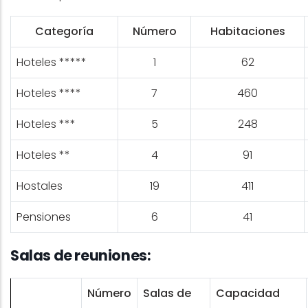
Categoría
Número
Habitaciones
Hoteles *****
1
62
Hoteles ****
7
460
Hoteles ***
5
248
Hoteles **
4
91
Hostales
19
411
Pensiones
6
41
Salas de reuniones:
Número
Salas de
Capacidad