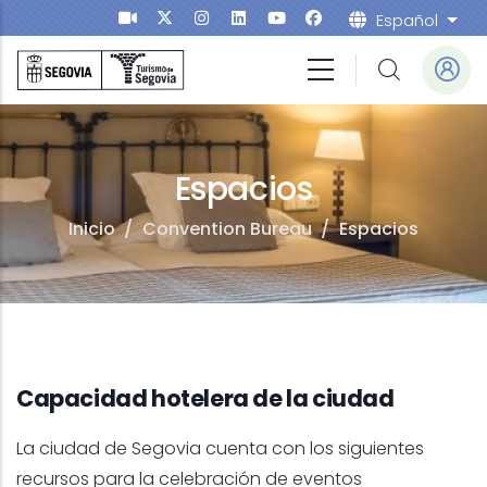
Pasar al contenido principal
Español
List
ntion Bureau
Espacios
Inicio
/
Convention Bureau
/
Espacios
Capacidad hotelera de la ciudad
La ciudad de Segovia cuenta con los siguientes
recursos para la celebración de eventos