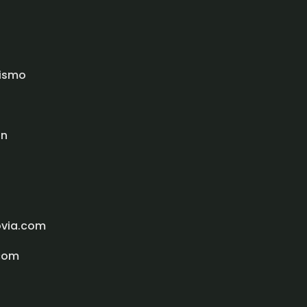
rismo
ón
ovia.com
com