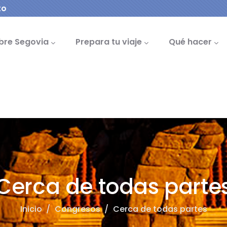
to
cipal
bre Segovia
Prepara tu viaje
Qué hacer
Cerca de todas parte
Inicio
/
Congresos
/
Cerca de todas partes