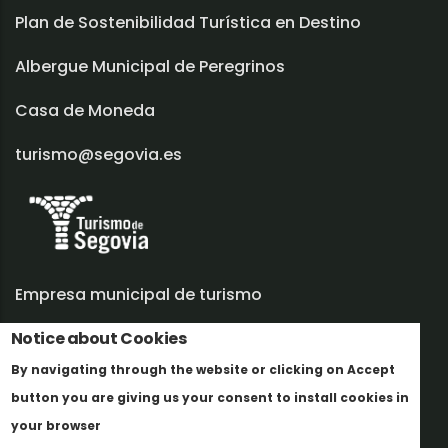
Plan de Sostenibilidad Turística en Destino
Albergue Municipal de Peregrinos
Casa de Moneda
turismo@segovia.es
Empresa municipal de turismo
Notice about Cookies
Trabaja con nosotros
By navigating through the website or clicking on Accept
Informes y documentación
button you are giving us your consent to install cookies in
Más info
Perfil del contratante
your browser