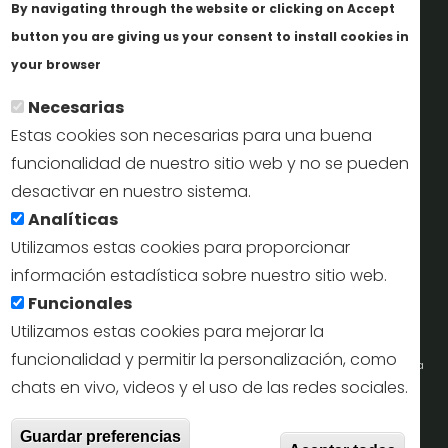
By navigating through the website or clicking on Accept
Informes y documentación
button you are giving us your consent to install cookies in
Más info
Perfil del contratante
your browser
Necesarias
Oficinas de Turismo
Estas cookies son necesarias para una buena
reservas@turismodesegovia.com
funcionalidad de nuestro sitio web y no se pueden
desactivar en nuestro sistema.
info@turismodesegovia.com
Analíticas
Utilizamos estas cookies para proporcionar
información estadística sobre nuestro sitio web.
Aviso legal |
Accesibilidad |
Politica de privacidad |
Mapa
Funcionales
web
Utilizamos estas cookies para mejorar la
funcionalidad y permitir la personalización, como
Portal de la Concejalía de Turismo (Ayuntamiento de Segovia) y la Empresa
chats en vivo, videos y el uso de las redes sociales.
Municipal de Turismo de Segovia © 2022
With
Guardar preferencias
Todos los derechos reservados.