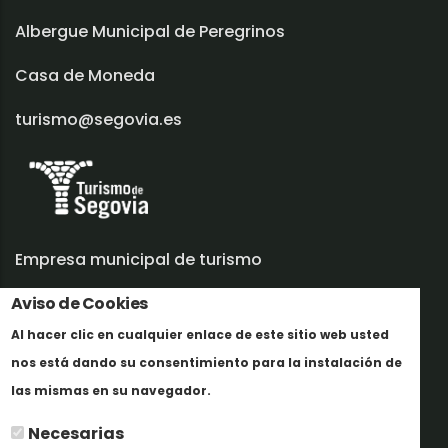
Albergue Municipal de Peregrinos
Casa de Moneda
turismo@segovia.es
Empresa municipal de turismo
Aviso de Cookies
Trabaja con nosotros
Al hacer clic en cualquier enlace de este sitio web usted
Informes y documentación
nos está dando su consentimiento para la instalación de
Mais informação
Perfil del contratante
las mismas en su navegador.
Necesarias
Oficinas de Turismo