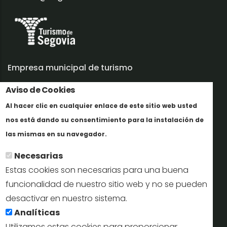
Empresa municipal de turismo
Aviso de Cookies
Trabaja con nosotros
Al hacer clic en cualquier enlace de este sitio web usted
Informes y documentación
nos está dando su consentimiento para la instalación de
Mais informação
Perfil del contratante
las mismas en su navegador.
Necesarias
Oficinas de Turismo
Estas cookies son necesarias para una buena
reservas@turismodesegovia.com
funcionalidad de nuestro sitio web y no se pueden
desactivar en nuestro sistema.
info@turismodesegovia.com
Analíticas
Utilizamos estas cookies para proporcionar