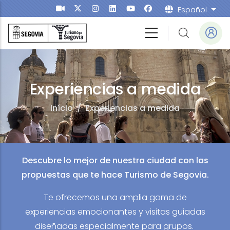
Passar para o conteúdo principal
Español
List
Experiencias a medida
Início
/
Experiencias a medida
Descubre lo mejor de nuestra ciudad con las
propuestas que te hace Turismo de Segovia.
Te ofrecemos una amplia gama de
experiencias emocionantes y visitas guiadas
diseñadas especialmente para grupos.