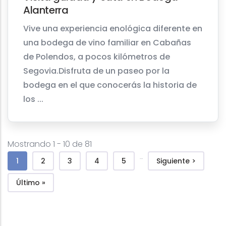
Alanterra
Vive una experiencia enológica diferente en
una bodega de vino familiar en Cabañas
de Polendos, a pocos kilómetros de
Segovia.Disfruta de un paseo por la
bodega en el que conocerás la historia de
los ...
Mostrando 1 - 10 de 81
Paginação
…
Página atual
Página
Página
Página
Página
Próxima página
1
2
3
4
5
Siguiente >
Última página
Último »