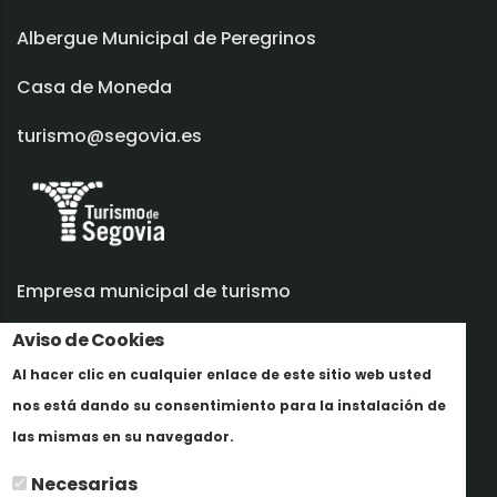
Albergue Municipal de Peregrinos
Casa de Moneda
turismo@segovia.es
Empresa municipal de turismo
Aviso de Cookies
Trabaja con nosotros
Al hacer clic en cualquier enlace de este sitio web usted
Informes y documentación
nos está dando su consentimiento para la instalación de
Mais informação
Perfil del contratante
las mismas en su navegador.
Necesarias
Oficinas de Turismo