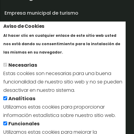
Empresa municipal de turismo
Aviso de Cookies
Trabaja con nosotros
Al hacer clic en cualquier enlace de este sitio web usted
Informes y documentación
nos está dando su consentimiento para la instalación de
Mais informação
Perfil del contratante
las mismas en su navegador.
Necesarias
Oficinas de Turismo
Estas cookies son necesarias para una buena
reservas@turismodesegovia.com
funcionalidad de nuestro sitio web y no se pueden
desactivar en nuestro sistema.
info@turismodesegovia.com
Analíticas
Utilizamos estas cookies para proporcionar
información estadística sobre nuestro sitio web.
Aviso legal |
Accesibilidad |
Politica de privacidad |
Mapa
Funcionales
web
Utilizamos estas cookies para mejorar la