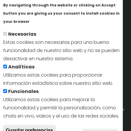
By navigating through the website or clicking on Accept
Informes y documentación
button you are giving us your consent to install cookies in
Más info
Perfil del contratante
your browser
Necesarias
Oficinas de Turismo
Estas cookies son necesarias para una buena
reservas@turismodesegovia.com
funcionalidad de nuestro sitio web y no se pueden
desactivar en nuestro sistema.
info@turismodesegovia.com
Analíticas
Utilizamos estas cookies para proporcionar
información estadística sobre nuestro sitio web.
Aviso legal |
Accesibilidad |
Politica de privacidad |
Mapa
Funcionales
web
Utilizamos estas cookies para mejorar la
funcionalidad y permitir la personalización, como
Portal de la Concejalía de Turismo (Ayuntamiento de Segovia) y la Empresa
chats en vivo, videos y el uso de las redes sociales.
Municipal de Turismo de Segovia © 2022
With
Guardar preferencias
Todos los derechos reservados.