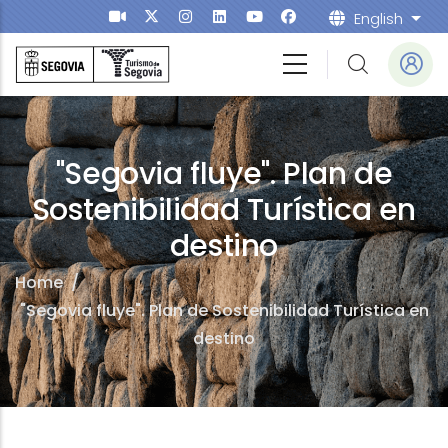
Skip to main content
English
List
"Segovia fluye". Plan de
Sostenibilidad Turística en
destino
Home
/
"Segovia fluye". Plan de Sostenibilidad Turística en
destino