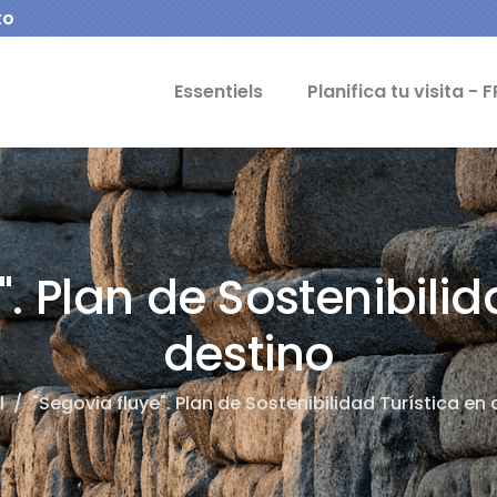
to
cipal Idiomas
Essentiels
Planifica tu visita - F
". Plan de Sostenibilid
destino
l
/
"Segovia fluye". Plan de Sostenibilidad Turística en