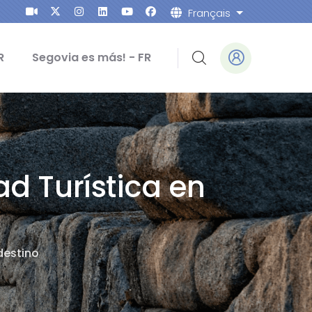
Français
Lister les ac
R
Segovia es más! - FR
ad Turística en
 destino