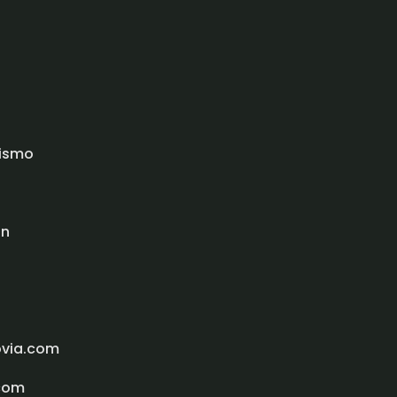
rismo
ón
ovia.com
com