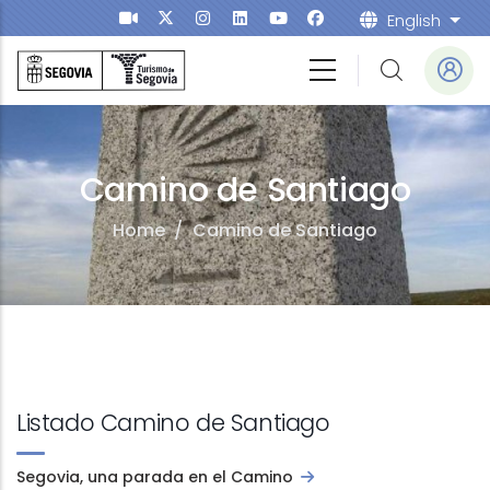
Skip to main content
English
List
Camino de Santiago
Home
/
Camino de Santiago
Listado Camino de Santiago
Segovia, una parada en el Camino