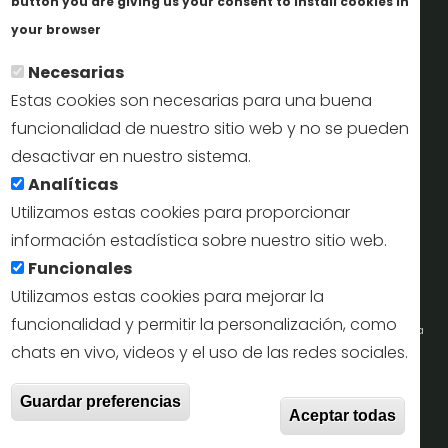
button you are giving us your consent to install cookies in
Más info
Perfil del contratante
your browser
Necesarias
Oficinas de Turismo
Estas cookies son necesarias para una buena
reservas@turismodesegovia.com
funcionalidad de nuestro sitio web y no se pueden
desactivar en nuestro sistema.
info@turismodesegovia.com
Analíticas
Utilizamos estas cookies para proporcionar
información estadística sobre nuestro sitio web.
Aviso legal |
Accesibilidad |
Politica de privacidad |
Mapa
Funcionales
web
Utilizamos estas cookies para mejorar la
funcionalidad y permitir la personalización, como
Portal de la Concejalía de Turismo (Ayuntamiento de Segovia) y la Empresa
chats en vivo, videos y el uso de las redes sociales.
Municipal de Turismo de Segovia © 2022
With
Guardar preferencias
Todos los derechos reservados.
Aceptar todas