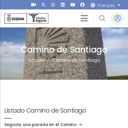
Aller au contenu principal
Français
List
Camino de Santiago
Accueil
/
Camino de Santiago
Listado Camino de Santiago
Segovia, una parada en el Camino