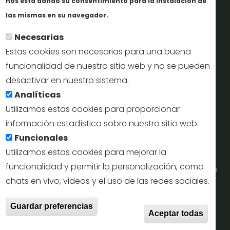
nos está dando su consentimiento para la instalación de
En savoir plus
Perfil del contratante
las mismas en su navegador.
Necesarias
Oficinas de Turismo
Estas cookies son necesarias para una buena
reservas@turismodesegovia.com
funcionalidad de nuestro sitio web y no se pueden
desactivar en nuestro sistema.
info@turismodesegovia.com
Analíticas
Utilizamos estas cookies para proporcionar
información estadística sobre nuestro sitio web.
Aviso legal |
Accesibilidad |
Politica de privacidad |
Mapa
Funcionales
web
Utilizamos estas cookies para mejorar la
funcionalidad y permitir la personalización, como
Portal de la Concejalía de Turismo (Ayuntamiento de Segovia) y la Empresa
chats en vivo, videos y el uso de las redes sociales.
Municipal de Turismo de Segovia © 2022
Retir
Guardar preferencias
Todos los derechos reservados.
Aceptar todas