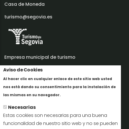
Casa de Moneda
turismo@segovia.es
Empresa municipal de turismo
Aviso de Cookies
Trabaja con nosotros
Al hacer clic en cualquier enlace de este sitio web usted
Informes y documentación
nos está dando su consentimiento para la instalación de
Maggiori informazioni
Perfil del contratante
las mismas en su navegador.
Necesarias
Oficinas de Turismo
Estas cookies son necesarias para una buena
reservas@turismodesegovia.com
funcionalidad de nuestro sitio web y no se pueden