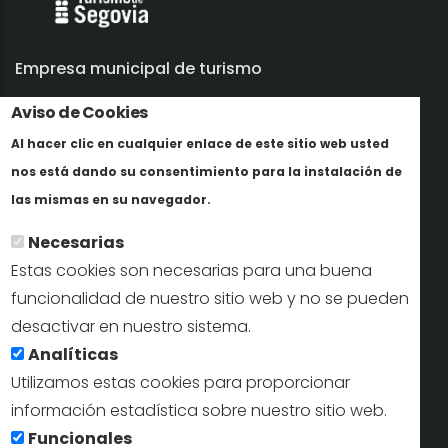
Empresa municipal de turismo
Aviso de Cookies
Trabaja con nosotros
Al hacer clic en cualquier enlace de este sitio web usted
Informes y documentación
nos está dando su consentimiento para la instalación de
Maggiori informazioni
Perfil del contratante
las mismas en su navegador.
Necesarias
Oficinas de Turismo
Estas cookies son necesarias para una buena
reservas@turismodesegovia.com
funcionalidad de nuestro sitio web y no se pueden
desactivar en nuestro sistema.
info@turismodesegovia.com
Analíticas
Utilizamos estas cookies para proporcionar
información estadística sobre nuestro sitio web.
Aviso legal |
Accesibilidad |
Politica de privacidad |
Mapa
Funcionales