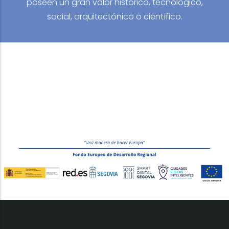
poseen un gran valor histórico, tecnológico,
social, arquitectónico o científico.