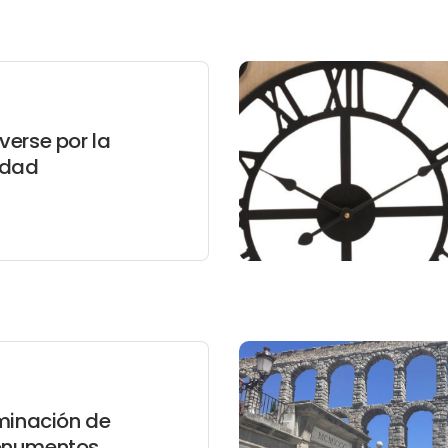
erse por la
udad
minación de
numentos