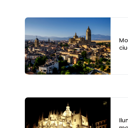
Mov
ci
Ilu
mo