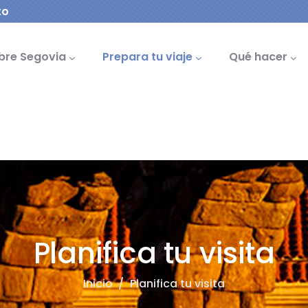
to
cipal
bre Segovia
Prepara tu viaje
Qué hacer
Planifica tu visita
Inicio
/
Planifica tu visita