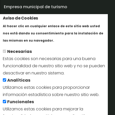
Empresa municipal de turismo
Aviso de Cookies
Trabaja con nosotros
Al hacer clic en cualquier enlace de este sitio web usted
Informes y documentación
nos está dando su consentimiento para la instalación de
En savoir plus
Perfil del contratante
las mismas en su navegador.
Necesarias
Oficinas de Turismo
Estas cookies son necesarias para una buena
reservas@turismodesegovia.com
funcionalidad de nuestro sitio web y no se pueden
desactivar en nuestro sistema.
info@turismodesegovia.com
Analíticas
Utilizamos estas cookies para proporcionar
información estadística sobre nuestro sitio web.
Aviso legal |
Accesibilidad |
Politica de privacidad |
Mapa
Funcionales
web
Utilizamos estas cookies para mejorar la