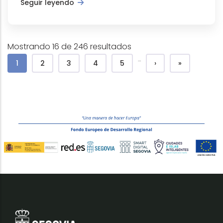
Seguir leyendo
Mostrando 16 de 246 resultados
Pagination
…
Page courante
Página
Página
Página
Página
Page suivante
Dernière pa
1
2
3
4
5
›
»