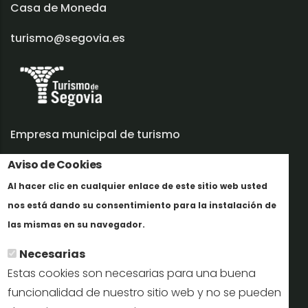
Casa de Moneda
turismo@segovia.es
Empresa municipal de turismo
Trabaja con nosotros
Aviso de Cookies
Al hacer clic en cualquier enlace de este sitio web usted
Informes y documentación
nos está dando su consentimiento para la instalación de
Más info
Perfil del contratante
las mismas en su navegador.
Necesarias
Oficinas de Turismo
Estas cookies son necesarias para una buena
reservas@turismodesegovia.com
funcionalidad de nuestro sitio web y no se pueden