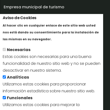
Empresa municipal de turismo
Aviso de Cookies
Trabaja con nosotros
Al hacer clic en cualquier enlace de este sitio web usted
Informes y documentación
nos está dando su consentimiento para la instalación de
Más info
Perfil del contratante
las mismas en su navegador.
Necesarias
Oficinas de Turismo
Estas cookies son necesarias para una buena
reservas@turismodesegovia.com
funcionalidad de nuestro sitio web y no se pueden
desactivar en nuestro sistema.
info@turismodesegovia.com
Analíticas
Utilizamos estas cookies para proporcionar
información estadística sobre nuestro sitio web.
Aviso legal |
Accesibilidad |
Politica de privacidad |
Mapa
Funcionales
web
Utilizamos estas cookies para mejorar la