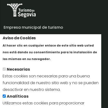
Empresa municipal de turismo
Aviso de Cookies
Trabaja con nosotros
Al hacer clic en cualquier enlace de este sitio web usted
Informes y documentación
nos está dando su consentimiento para la instalación de
Más info
Perfil del contratante
las mismas en su navegador.
Necesarias
Oficinas de Turismo
Estas cookies son necesarias para una buena
reservas@turismodesegovia.com
funcionalidad de nuestro sitio web y no se pueden
desactivar en nuestro sistema.
info@turismodesegovia.com
Analíticas
Utilizamos estas cookies para proporcionar