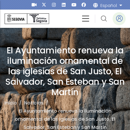
Pasar al contenido principal
Español
List
El Ayuntamiento renueva la
iluminación ornamental de
las iglesias de San Justo, El
Salvador, San Esteban y San
Martín
Inicio
/
Noticias
/
El Ayuntamiento renueva la iluminación
ornamental de las iglesias de San Justo, El
Salvador, San Esteban y San Martín