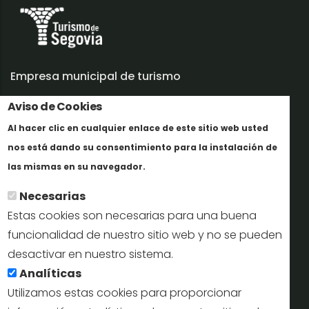
Empresa municipal de turismo
Trabaja con nosotros
Aviso de Cookies
Al hacer clic en cualquier enlace de este sitio web usted
Informes y documentación
nos está dando su consentimiento para la instalación de
Más info
Perfil del contratante
las mismas en su navegador.
Necesarias
Oficinas de Turismo
Estas cookies son necesarias para una buena
reservas@turismodesegovia.com
funcionalidad de nuestro sitio web y no se pueden
desactivar en nuestro sistema.
info@turismodesegovia.com
Analíticas
Utilizamos estas cookies para proporcionar