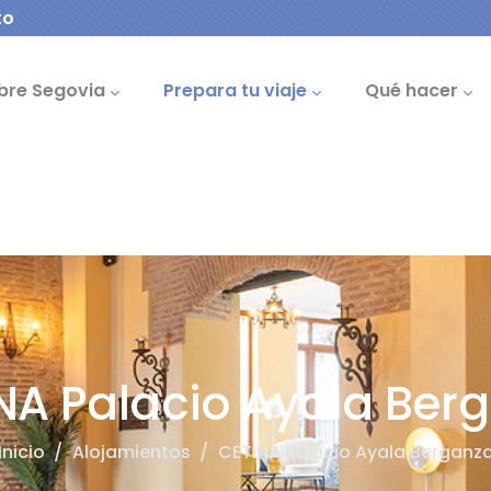
to
cipal
bre Segovia
Prepara tu viaje
Qué hacer
NA Palacio Ayala Ber
Inicio
/
Alojamientos
/
CETINA Palacio Ayala Berganz