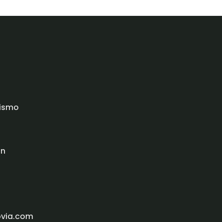
rismo
ón
ovia.com