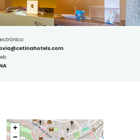
ectrónico
ovia@cetinahotels.com
web
INA
+
−