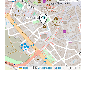
Leaflet
|
©
OpenStreetMap
contributors