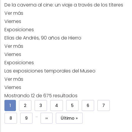
De la caverna al cine: un viaje a través de los títeres
Ver más
Viernes
Exposiciones
Elías de Andrés, 90 años de Hierro
Ver más
Viernes
Exposiciones
Las exposiciones temporales del Museo
Ver más
Viernes
Mostrando 12 de 675 resultados
Paginación
Página actual
Page
Page
Page
Page
Page
Page
1
2
3
4
5
6
7
…
Page
Page
Siguiente página
Última página
8
9
››
Último »