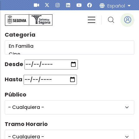
Pasar al contenido principal
Español
List
Categoría
Desde
Hasta
Público
Tramo Horario