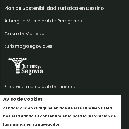
Plan de Sostenibilidad Turística en Destino
Albergue Municipal de Peregrinos
Casa de Moneda
turismo@segovia.es
Empresa municipal de turismo
Aviso de Cookies
Trabaja con nosotros
Al hacer clic en cualquier enlace de este sitio web usted
Informes y documentación
nos está dando su consentimiento para la instalación de
Más info
Perfil del contratante
las mismas en su navegador.