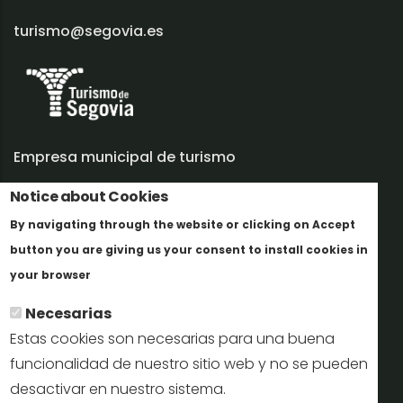
turismo@segovia.es
Empresa municipal de turismo
Notice about Cookies
Trabaja con nosotros
By navigating through the website or clicking on Accept
Informes y documentación
button you are giving us your consent to install cookies in
Más info
Perfil del contratante
your browser
Necesarias
Oficinas de Turismo
Estas cookies son necesarias para una buena
reservas@turismodesegovia.com
funcionalidad de nuestro sitio web y no se pueden
desactivar en nuestro sistema.
info@turismodesegovia.com