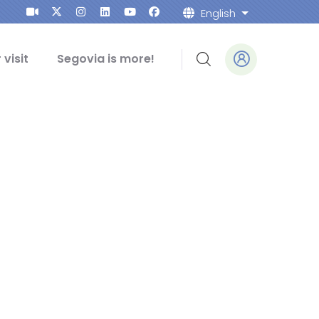
English
List addition
 visit
Segovia is more!