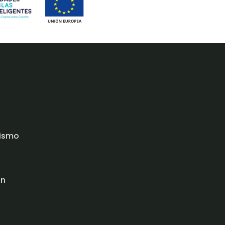
rismo
ón