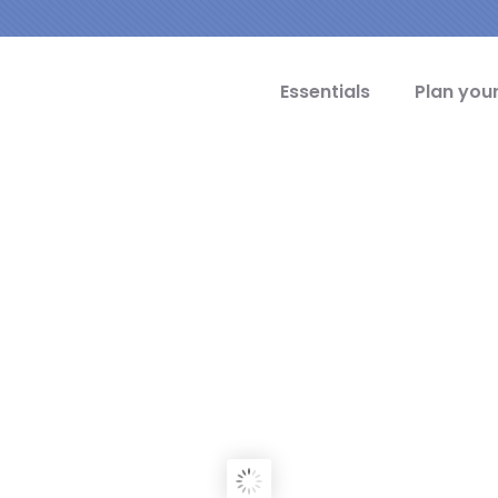
cipal Idiomas
Essentials
Plan your
OVIA
ity of the Aqueduct