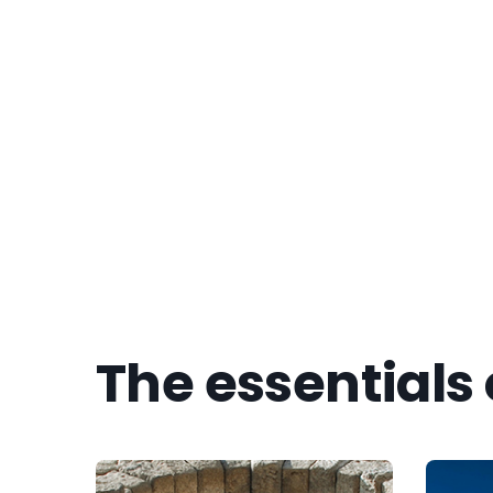
Get to k
The essentials 