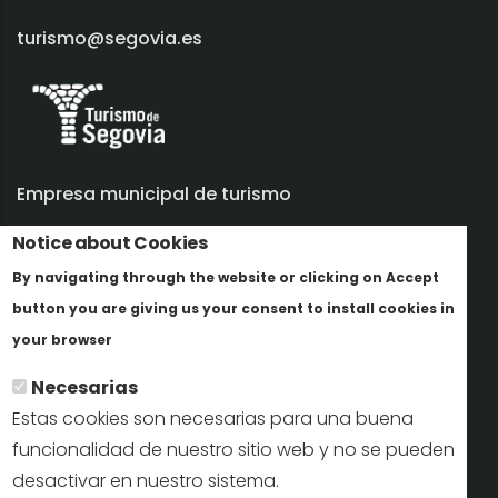
turismo@segovia.es
Empresa municipal de turismo
Notice about Cookies
Trabaja con nosotros
By navigating through the website or clicking on Accept
Informes y documentación
button you are giving us your consent to install cookies in
Más info
Perfil del contratante
your browser
Necesarias
Oficinas de Turismo
Estas cookies son necesarias para una buena
reservas@turismodesegovia.com
funcionalidad de nuestro sitio web y no se pueden
desactivar en nuestro sistema.
info@turismodesegovia.com