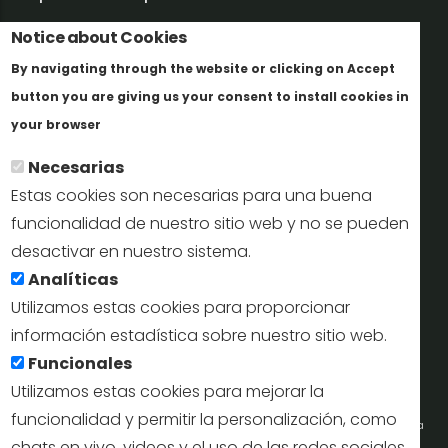
Trabaja con nosotros
Notice about Cookies
By navigating through the website or clicking on Accept
Informes y documentación
button you are giving us your consent to install cookies in
Más info
Perfil del contratante
your browser
Necesarias
Oficinas de Turismo
Estas cookies son necesarias para una buena
reservas@turismodesegovia.com
funcionalidad de nuestro sitio web y no se pueden
desactivar en nuestro sistema.
info@turismodesegovia.com
Analíticas
Utilizamos estas cookies para proporcionar
información estadística sobre nuestro sitio web.
Aviso legal |
Accesibilidad |
Politica de privacidad |
Mapa
Funcionales
web
Utilizamos estas cookies para mejorar la
funcionalidad y permitir la personalización, como
Portal de la Concejalía de Turismo (Ayuntamiento de Segovia) y la Empresa
chats en vivo, videos y el uso de las redes sociales.