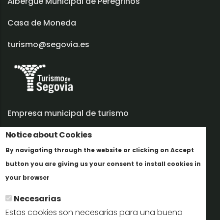
Albergue Municipal de Peregrinos
Casa de Moneda
turismo@segovia.es
Empresa municipal de turismo
Notice about Cookies
Trabaja con nosotros
By navigating through the website or clicking on Accept
Informes y documentación
button you are giving us your consent to install cookies in
Más info
Perfil del contratante
your browser
Necesarias
Oficinas de Turismo
Estas cookies son necesarias para una buena