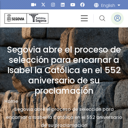
Skip to main content
English
List
Segovia abre el proceso de
selección para encarnar a
Isabel la Católica en el 552
aniversario de su
proclamación
Home
/
Segovia abre el proceso de selección para
encarnar a Isabel la Católica en el 552 aniversario
de su proclamación