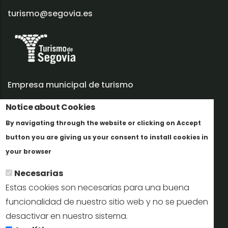
turismo@segovia.es
Empresa municipal de turismo
Notice about Cookies
Trabaja con nosotros
By navigating through the website or clicking on Accept
Informes y documentación
button you are giving us your consent to install cookies in
Más info
Perfil del contratante
your browser
Necesarias
Oficinas de Turismo
Estas cookies son necesarias para una buena
reservas@turismodesegovia.com
funcionalidad de nuestro sitio web y no se pueden
desactivar en nuestro sistema.
info@turismodesegovia.com