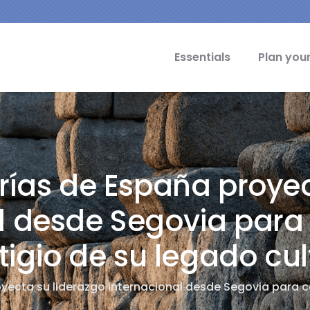
cipal Idiomas
Essentials
Plan your
rías de España proyec
l desde Segovia para 
tigio de su legado cul
ecta su liderazgo internacional desde Segovia para con