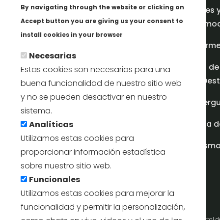
By navigating through the website or clicking on
Redes 
Accept button you are giving us your consent to
promoci
Más info
install cookies in your browser
Inform
Necesarias
Plan de
Estas cookies son necesarias para una
en Dest
buena funcionalidad de nuestro sitio web
y no se pueden desactivar en nuestro
Albergu
sistema.
Casa d
Analíticas
Utilizamos estas cookies para
turism
proporcionar información estadística
sobre nuestro sitio web.
Funcionales
Utilizamos estas cookies para mejorar la
funcionalidad y permitir la personalización,
Portal 