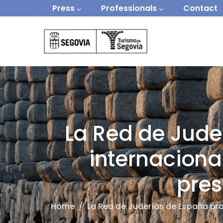
Navegación secundaria
Skip to main content
Press
Professionals
Contact
Navegación Prin
La Red de Jude
internaciona
pres
Home
/
La Red de Juderías de España proy