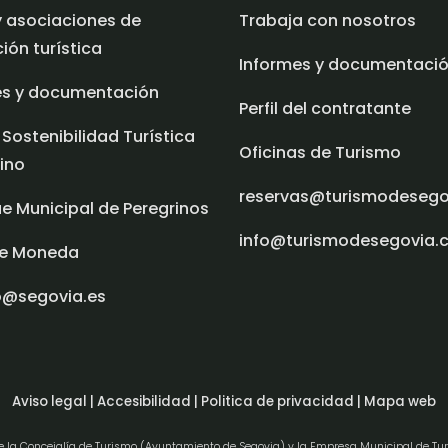
y asociaciones de
Trabaja con nosotros
ón turística
Informes y documentaci
es y documentación
Perfil del contratante
 Sostenibilidad Turística
Oficinas de Turismo
ino
reservas@turismodeseg
e Municipal de Peregrinos
info@turismodesegovia.
e Moneda
o@segovia.es
Aviso legal |
Accesibilidad |
Politica de privacidad |
Mapa web
de la Concejalía de Turismo (Ayuntamiento de Segovia) y la Empresa Municipal de Tu