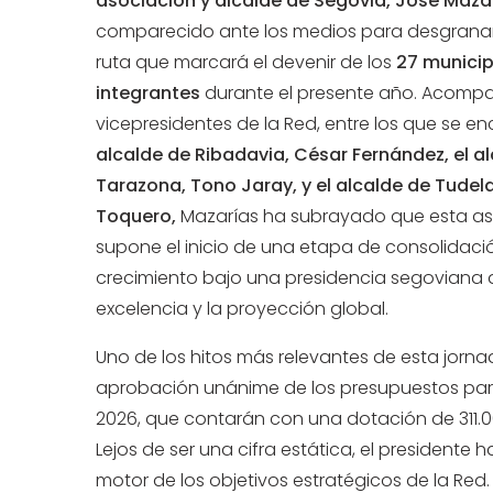
asociación y alcalde de Segovia, José Maza
comparecido ante los medios para desgranar
ruta que marcará el devenir de los
27 municip
integrantes
durante el presente año. Acomp
vicepresidentes de la Red, entre los que se e
alcalde de Ribadavia, César Fernández, el a
Tarazona, Tono Jaray, y el alcalde de Tudela
Toquero,
Mazarías ha subrayado que esta a
supone el inicio de una etapa de consolidaci
crecimiento bajo una presidencia segoviana 
excelencia y la proyección global.
Uno de los hitos más relevantes de esta jorna
aprobación unánime de los presupuestos para 
2026, que contarán con una dotación de 311.0
Lejos de ser una cifra estática, el president
motor de los objetivos estratégicos de la Red