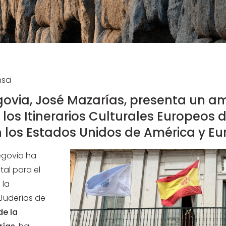
nsa
egovia, José Mazarías, presenta un a
 los Itinerarios Culturales Europeos 
n los Estados Unidos de América y E
egovia ha
al para el
 la
Juderías de
de la