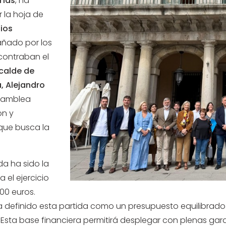
rías
, ha
 la hoja de
ios
añado por los
ncontraban el
lcalde de
, Alejandro
samblea
ón y
que busca la
da ha sido la
el ejercicio
00 euros.
e ha definido esta partida como un presupuesto equilibr
. Esta base financiera permitirá desplegar con plenas gar