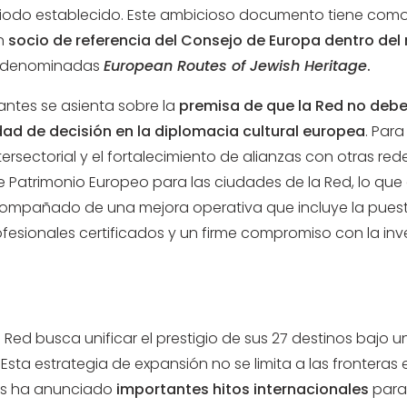
eriodo establecido. Este ambicioso documento tiene como 
un
socio de referencia del Consejo de Europa dentro del 
s denominadas
European Routes of Jewish Heritage
.
rantes se asienta sobre la
premisa de que la Red no deb
dad de decisión en la diplomacia cultural europea
. Par
ersectorial y el fortalecimiento de alianzas con otras rede
e Patrimonio Europeo para las ciudades de la Red, lo que 
á acompañado de una mejora operativa que incluye la pu
ofesionales certificados y un firme compromiso con la inv
la Red busca unificar el prestigio de sus 27 destinos baj
or. Esta estrategia de expansión no se limita a las fronte
ías ha anunciado
importantes hitos internacionales
para 