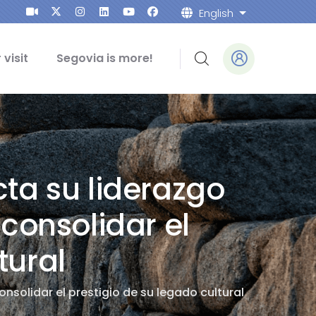
English
List addition
 visit
Segovia is more!
ta su liderazgo
consolidar el
tural
solidar el prestigio de su legado cultural