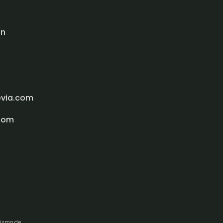
ón
ovia.com
com
rismo de