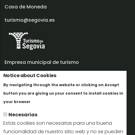
Casa de Moneda
turismo@segovia.es
Empresa municipal de turismo
Notice about Cookies
Trabaja con nosotros
By navigating through the website or clicking on Accept
Informes y documentación
button you are giving us your consent to install cookies in
Más info
Perfil del contratante
your browser
Necesarias
Oficinas de Turismo
Estas cookies son necesarias para una buena
reservas@turismodesegovia.com
funcionalidad de nuestro sitio web y no se pueden