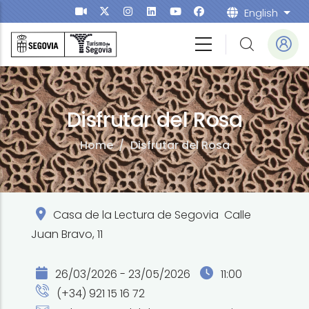
Skip to main content
English
List
Disfrutar del Rosa
Home
/
Disfrutar del Rosa
Casa de la Lectura de Segovia Calle
Juan Bravo, 11
26/03/2026 - 23/05/2026
11:00
(+34) 921 15 16 72