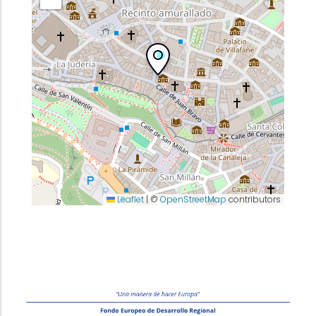
Leaflet
|
©
OpenStreetMap
contributors