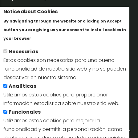
Trabaja con nosotros
Notice about Cookies
By navigating through the website or clicking on Accept
Informes y documentación
button you are giving us your consent to install cookies in
Más info
Perfil del contratante
your browser
Necesarias
Oficinas de Turismo
Estas cookies son necesarias para una buena
reservas@turismodesegovia.com
funcionalidad de nuestro sitio web y no se pueden
desactivar en nuestro sistema.
info@turismodesegovia.com
Analíticas
Utilizamos estas cookies para proporcionar
información estadística sobre nuestro sitio web.
Aviso legal |
Accesibilidad |
Politica de privacidad |
Mapa
Funcionales
web
Utilizamos estas cookies para mejorar la
funcionalidad y permitir la personalización, como
Portal de la Concejalía de Turismo (Ayuntamiento de Segovia) y la Empresa
chats en vivo, videos y el uso de las redes sociales.