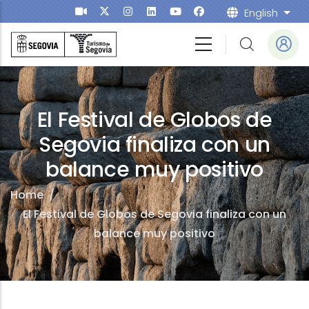
Skip to main content
English
List
El Festival de Globos de
Segovia finaliza con un
balance muy positivo
Home
/
El Festival de Globos de Segovia finaliza con un
balance muy positivo