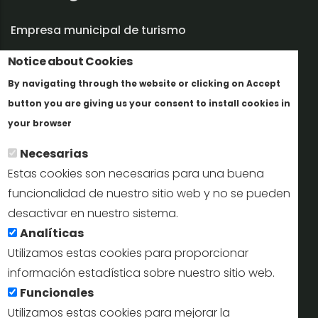
Empresa municipal de turismo
Trabaja con nosotros
Notice about Cookies
By navigating through the website or clicking on Accept
Informes y documentación
button you are giving us your consent to install cookies in
Más info
Perfil del contratante
your browser
Necesarias
Oficinas de Turismo
Estas cookies son necesarias para una buena
reservas@turismodesegovia.com
funcionalidad de nuestro sitio web y no se pueden
desactivar en nuestro sistema.
info@turismodesegovia.com
Analíticas
Utilizamos estas cookies para proporcionar
información estadística sobre nuestro sitio web.
Aviso legal |
Accesibilidad |
Politica de privacidad |
Mapa
Funcionales
web
Utilizamos estas cookies para mejorar la