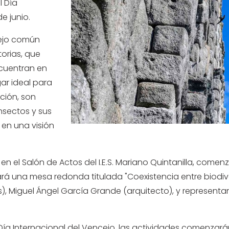
l Día
de junio.
cejo común
orias, que
ncuentran en
gar ideal para
ción, son
nsectos y sus
 en una visión
 en el Salón de Actos del I.E.S. Mariano Quintanilla, come
rará una mesa redonda titulada "Coexistencia entre biodiv
), Miguel Ángel García Grande (arquitecto), y represent
l Día Internacional del Vencejo, las actividades comenzar