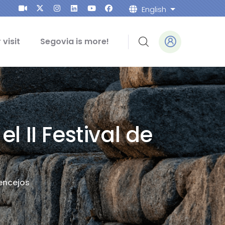
English
List addition
 visit
Segovia is more!
 II Festival de
Vencejos