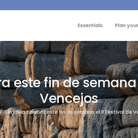
cipal Idiomas
Essentials
Plan your
a este fin de semana el
Vencejos
/
Segovia celebra este fin de semana el II Festival de 