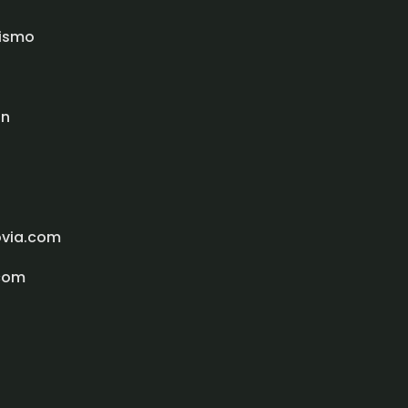
rismo
ón
ovia.com
com