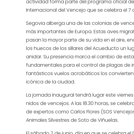
actividad forma parte del programa oficial de
Internacional del Vencejo que se celebra el 7 
Segovia alberga una de las colonias de ven
más importantes de Europa. Estas aves migrat
pasan la mayor parte de su vida en el aire, e
los huecos de los sillares del Acueducto un lu
anidar. Su presencia marca el cambio de esta
fundamentales para el control de plagas de i
fantásticos vuelos acrobáticos los convierten
icónica de la ciudad.
La jornada inaugural tendrá lugar este viernes
nidos de vencejos. A las 18.30 horas, se celeb
de expertos como Carlos Flores (SOS Vencejos
Animales Silvestres de Soto de Viñuelas.
El sábado 7 de junio, día en que se celebra e