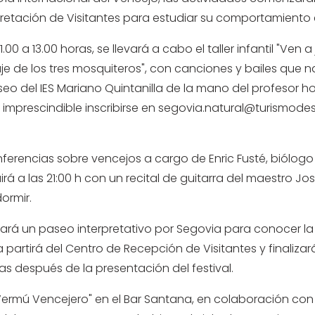
rpretación de Visitantes para estudiar su comportamiento
 11.00 a 13.00 horas, se llevará a cabo el taller infantil "Ven 
aje de los tres mosquiteros", con canciones y bailes que n
useo del IES Mariano Quintanilla de la mano del profesor ho
 imprescindible inscribirse en
segovia.natural@turismode
conferencias sobre vencejos a cargo de Enric Fusté, biólog
á a las 21:00 h con un recital de guitarra del maestro José
dormir.
alizará un paseo interpretativo por Segovia para conocer l
a partirá del Centro de Recepción de Visitantes y finaliza
 después de la presentación del festival.
un "Vermú Vencejero" en el Bar Santana, en colaboración 