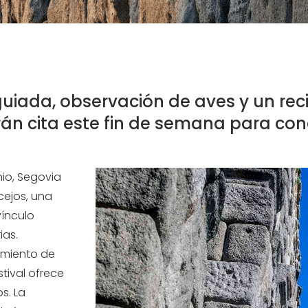
e
 guiada, observación de aves y un rec
rán cita este fin de semana para con
unio, Segovia
cejos, una
vínculo
ias.
amiento de
tival ofrece
s. La