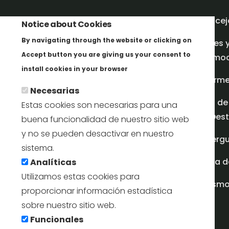
Concej
Notice about Cookies
By navigating through the website or clicking on
Redes 
Accept button you are giving us your consent to
promoci
Más info
install cookies in your browser
Inform
Necesarias
Plan de
Estas cookies son necesarias para una
en Dest
buena funcionalidad de nuestro sitio web
y no se pueden desactivar en nuestro
Albergu
sistema.
Casa d
Analíticas
Utilizamos estas cookies para
turism
proporcionar información estadística
sobre nuestro sitio web.
Funcionales