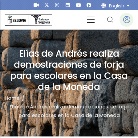
Skip to main content
English
List
Elías de Andrés realiza
demostraciones de forja
para escolares en la Casa
de la Moneda
Home
/
Elías de Andrés realiza demostraciones de forja
para escolares en la Casa de la Moneda