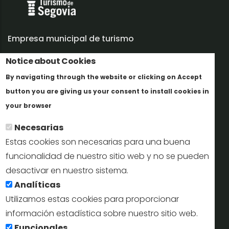
Empresa municipal de turismo
Trabaja con nosotros
Notice about Cookies
By navigating through the website or clicking on Accept
Informes y documentación
button you are giving us your consent to install cookies in
Más info
Perfil del contratante
your browser
Necesarias
Oficinas de Turismo
Estas cookies son necesarias para una buena
reservas@turismodesegovia.com
funcionalidad de nuestro sitio web y no se pueden
desactivar en nuestro sistema.
info@turismodesegovia.com
Analíticas
Utilizamos estas cookies para proporcionar
información estadística sobre nuestro sitio web.
Aviso legal |
Accesibilidad |
Politica de privacidad |
Mapa
Funcionales