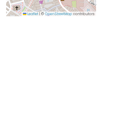
Leaflet
|
©
OpenStreetMap
contributors