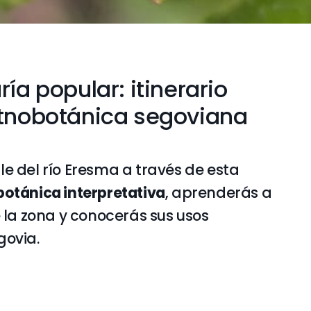
ía popular: itinerario
etnobotánica segoviana
le del río Eresma a través de esta
botánica interpretativa
, aprenderás a
e la zona y conocerás sus usos
govia.