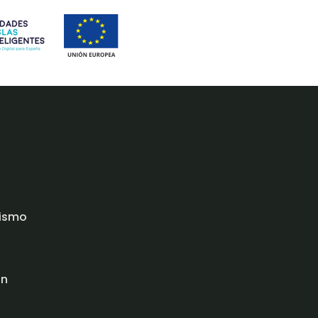
rismo
ón