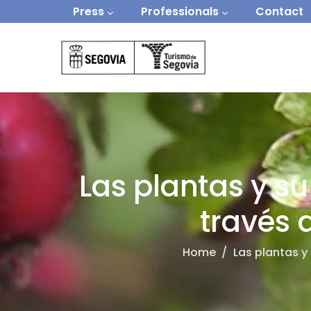
Navegación secundaria
Skip to main content
Press
Professionals
Contact
Navegación Prin
Las plantas y su
través 
Home
/
Las plantas y