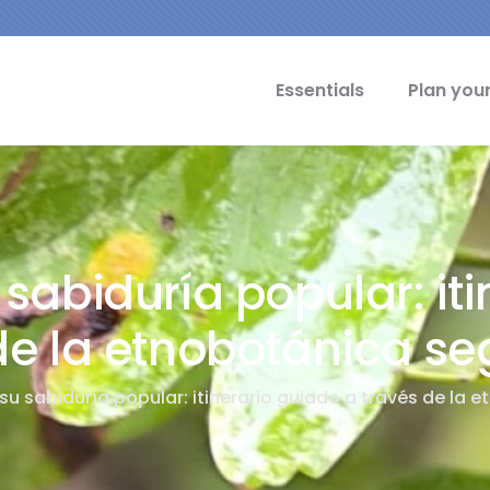
cipal Idiomas
Essentials
Plan your
 sabiduría popular: it
de la etnobotánica s
 su sabiduría popular: itinerario guiado a través de la