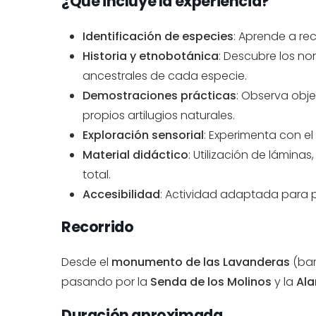
¿Qué incluye la experiencia?
Identificación de especies
: Aprende a re
Historia y etnobotánica
: Descubre los no
ancestrales de cada especie.
Demostraciones prácticas
: Observa obj
propios artilugios naturales.
Exploración sensorial
: Experimenta con el 
Material didáctico
: Utilización de lámina
total.
Accesibilidad
: Actividad adaptada para p
Recorrido
Desde el
monumento de las Lavanderas
(bar
pasando por la
Senda de los Molinos
y la
Ala
Duración aproximada