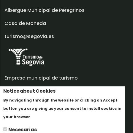
Albergue Municipal de Peregrinos
Casa de Moneda
turismo@segovia.es
Empresa municipal de turismo
Notice about Cookies
Trabaja con nosotros
By navigating through the website or clicking on Accept
Informes y documentación
button you are giving us your consent to install cookies in
Más info
Perfil del contratante
your browser
Necesarias
Oficinas de Turismo