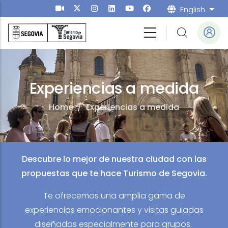
Skip to main content
English
List
Experiencias a medida
Home
/
Experiencias a medida
Descubre lo mejor de nuestra ciudad con las
propuestas que te hace Turismo de Segovia.
Te ofrecemos una amplia gama de
experiencias emocionantes y visitas guiadas
diseñadas especialmente para grupos.