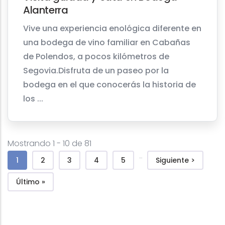
Alanterra
Vive una experiencia enológica diferente en
una bodega de vino familiar en Cabañas
de Polendos, a pocos kilómetros de
Segovia.Disfruta de un paseo por la
bodega en el que conocerás la historia de
los ...
Mostrando 1 - 10 de 81
Pagination
…
Current page
Page
Page
Page
Page
Next page
1
2
3
4
5
Siguiente >
Last page
Último »