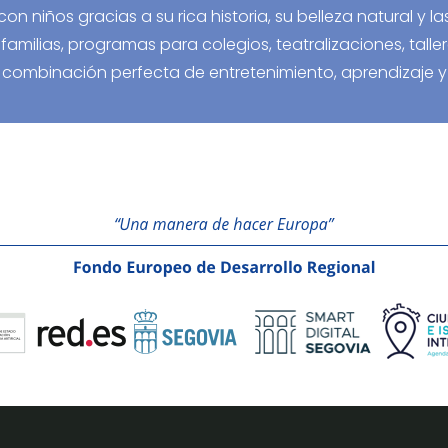
con niños gracias a su rica historia, su belleza natural 
 familias, programas para colegios, teatralizaciones, tal
ombinación perfecta de entretenimiento, aprendizaje y 