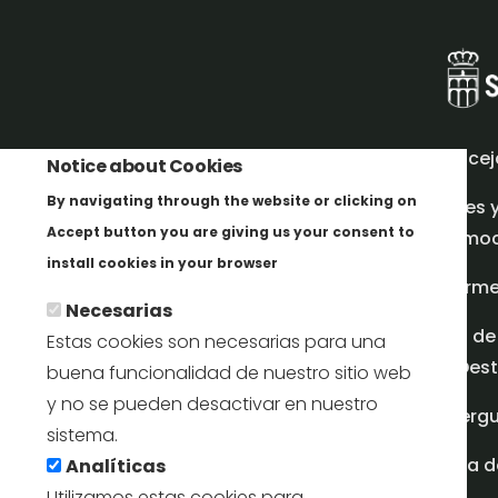
Concej
Notice about Cookies
By navigating through the website or clicking on
Redes 
Accept button you are giving us your consent to
promoci
Más info
install cookies in your browser
Inform
Necesarias
Plan de
Estas cookies son necesarias para una
en Dest
buena funcionalidad de nuestro sitio web
y no se pueden desactivar en nuestro
Albergu
sistema.
Casa d
Analíticas
Utilizamos estas cookies para