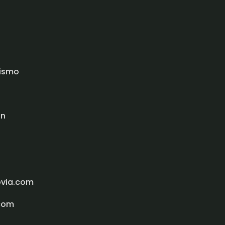
rismo
ón
ovia.com
com