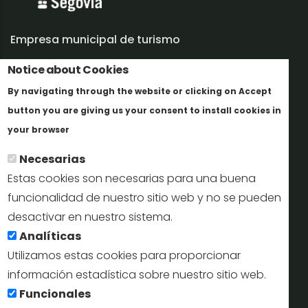
Empresa municipal de turismo
Notice about Cookies
Trabaja con nosotros
By navigating through the website or clicking on Accept
Informes y documentación
button you are giving us your consent to install cookies in
Más info
Perfil del contratante
your browser
Necesarias
Oficinas de Turismo
Estas cookies son necesarias para una buena
reservas@turismodesegovia.com
funcionalidad de nuestro sitio web y no se pueden
desactivar en nuestro sistema.
info@turismodesegovia.com
Analíticas
Utilizamos estas cookies para proporcionar
información estadística sobre nuestro sitio web.
Aviso legal |
Accesibilidad |
Politica de privacidad |
Mapa
Funcionales
web