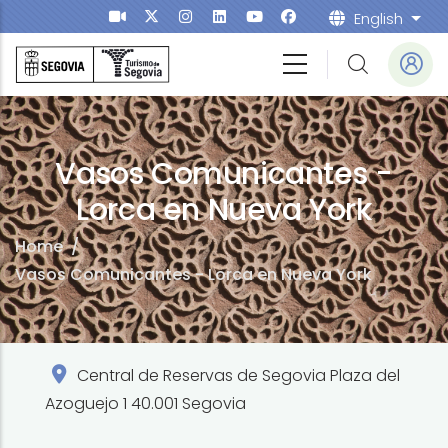
Skip to main content
English
List
Vasos Comunicantes -
Lorca en Nueva York
Home
/
Vasos Comunicantes - Lorca en Nueva York
Central de Reservas de Segovia Plaza del
Azoguejo 1 40.001 Segovia