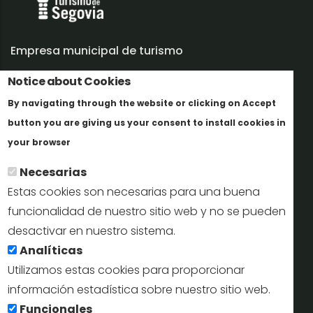
Empresa municipal de turismo
Notice about Cookies
Trabaja con nosotros
By navigating through the website or clicking on Accept
Informes y documentación
button you are giving us your consent to install cookies in
Más info
Perfil del contratante
your browser
Necesarias
Oficinas de Turismo
Estas cookies son necesarias para una buena
reservas@turismodesegovia.com
funcionalidad de nuestro sitio web y no se pueden
desactivar en nuestro sistema.
info@turismodesegovia.com
Analíticas
Utilizamos estas cookies para proporcionar
información estadística sobre nuestro sitio web.
Aviso legal |
Accesibilidad |
Politica de privacidad |
Mapa
Funcionales