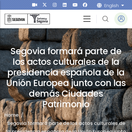
Skip to main content
English
List
Segovia formará parte de
los actos culturales de la
presidencia española de la
Unión Europea junto con las
demás Ciudades
Patrimonio
Home
/
Segovia formará parte de los actos culturales de
la presidencia española de la Unión Europea junto